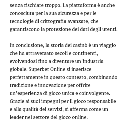
senza rischiare troppo. La piattaforma è anche
conosciuta per la sua sicurezza e per le
tecnologie di crittografia avanzate, che
garantiscono la protezione dei dati degli utenti.
In conclusione, la storia dei casinò è un viaggio
che ha attraversato secoli e continenti,
evolvendosi fino a diventare un’industria
globale. Superbet Online si inserisce
perfettamente in questo contesto, combinando
tradizione e innovazione per offrire
un’esperienza di gioco unica e coinvolgente.
Grazie ai suoi impegni per il gioco responsabile
e alla qualità dei servizi, si afferma come un
leader nel settore del gioco online.