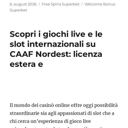
Udgivet
Kategorier
Tags
6. august 2026
Free Spins Superbet
Welcome Bonus
Superbet
Scopri i giochi live e le
slot internazionali su
CAAF Nordest: licenza
estera e
Il mondo dei casinò online offre oggi possibilità
straordinarie sia agli appassionati di slot che a
chi cerca un’esperienza di gioco live