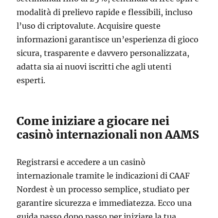
modalità di prelievo rapide e flessibili, incluso
l’uso di criptovalute. Acquisire queste
informazioni garantisce un’esperienza di gioco
sicura, trasparente e davvero personalizzata,
adatta sia ai nuovi iscritti che agli utenti
esperti.
Come iniziare a giocare nei
casinò internazionali non AAMS
Registrarsi e accedere a un casinò
internazionale tramite le indicazioni di CAAF
Nordest è un processo semplice, studiato per
garantire sicurezza e immediatezza. Ecco una
guida passo dopo passo per iniziare la tua