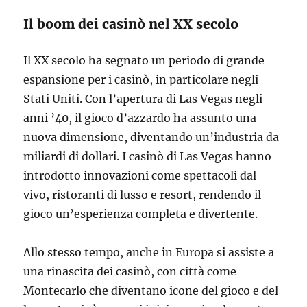
Il boom dei casinò nel XX secolo
Il XX secolo ha segnato un periodo di grande
espansione per i casinò, in particolare negli
Stati Uniti. Con l’apertura di Las Vegas negli
anni ’40, il gioco d’azzardo ha assunto una
nuova dimensione, diventando un’industria da
miliardi di dollari. I casinò di Las Vegas hanno
introdotto innovazioni come spettacoli dal
vivo, ristoranti di lusso e resort, rendendo il
gioco un’esperienza completa e divertente.
Allo stesso tempo, anche in Europa si assiste a
una rinascita dei casinò, con città come
Montecarlo che diventano icone del gioco e del