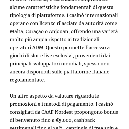
alcune caratteristiche fondamentali di questa
tipologia di piattaforme. I casinò internazionali
operano con licenze rilasciate da autorità come
Malta, Curaçao o Anjouan, offrendo una varietà
molto più ampia rispetto ai tradizionali
operatori ADM. Questo permette l’accesso a
giochi di slot e live esclusivi, provenienti dai
principali sviluppatori mondiali, spesso non
ancora disponibili sulle piattaforme italiane
regolamentate.
Un altro aspetto da valutare riguarda le
promozioni e i metodi di pagamento. I casinò
consigliati da CAAF Nordest propongono bonus
di benvenuto fino a €5.000, cashback
settimanali fino al 25%, centinaia di free spin e