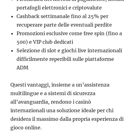
portafogli elettronici e criptovalute
Cashback settimanale fino al 25% per
recuperare parte delle eventuali perdite
Promozioni esclusive come free spin (fino a
500) e VIP club dedicati
Selezione di slot e giochi live internazionali
difficilmente reperibili sulle piattaforme
ADM
Questi vantaggi, insieme a un’assistenza
multilingue e a sistemi di sicurezza
all’avanguardia, rendono i casinò
internazionali una soluzione ideale per chi
desidera il massimo dalla propria esperienza di
gioco online.