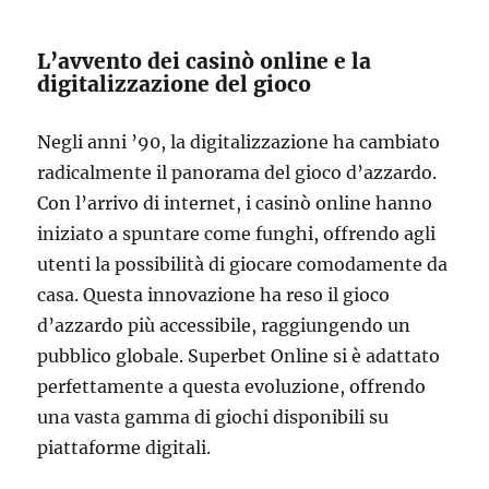
L’avvento dei casinò online e la
digitalizzazione del gioco
Negli anni ’90, la digitalizzazione ha cambiato
radicalmente il panorama del gioco d’azzardo.
Con l’arrivo di internet, i casinò online hanno
iniziato a spuntare come funghi, offrendo agli
utenti la possibilità di giocare comodamente da
casa. Questa innovazione ha reso il gioco
d’azzardo più accessibile, raggiungendo un
pubblico globale. Superbet Online si è adattato
perfettamente a questa evoluzione, offrendo
una vasta gamma di giochi disponibili su
piattaforme digitali.