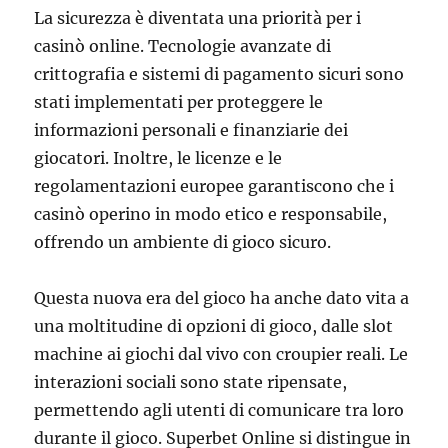
La sicurezza è diventata una priorità per i
casinò online. Tecnologie avanzate di
crittografia e sistemi di pagamento sicuri sono
stati implementati per proteggere le
informazioni personali e finanziarie dei
giocatori. Inoltre, le licenze e le
regolamentazioni europee garantiscono che i
casinò operino in modo etico e responsabile,
offrendo un ambiente di gioco sicuro.
Questa nuova era del gioco ha anche dato vita a
una moltitudine di opzioni di gioco, dalle slot
machine ai giochi dal vivo con croupier reali. Le
interazioni sociali sono state ripensate,
permettendo agli utenti di comunicare tra loro
durante il gioco. Superbet Online si distingue in