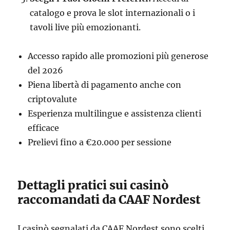
catalogo e prova le slot internazionali o i
tavoli live più emozionanti.
Accesso rapido alle promozioni più generose
del 2026
Piena libertà di pagamento anche con
criptovalute
Esperienza multilingue e assistenza clienti
efficace
Prelievi fino a €20.000 per sessione
Dettagli pratici sui casinò
raccomandati da CAAF Nordest
I casinò segnalati da CAAF Nordest sono scelti