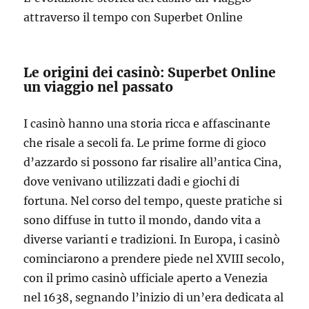
attraverso il tempo con Superbet Online
Le origini dei casinò: Superbet Online
un viaggio nel passato
I casinò hanno una storia ricca e affascinante
che risale a secoli fa. Le prime forme di gioco
d’azzardo si possono far risalire all’antica Cina,
dove venivano utilizzati dadi e giochi di
fortuna. Nel corso del tempo, queste pratiche si
sono diffuse in tutto il mondo, dando vita a
diverse varianti e tradizioni. In Europa, i casinò
cominciarono a prendere piede nel XVIII secolo,
con il primo casinò ufficiale aperto a Venezia
nel 1638, segnando l’inizio di un’era dedicata al