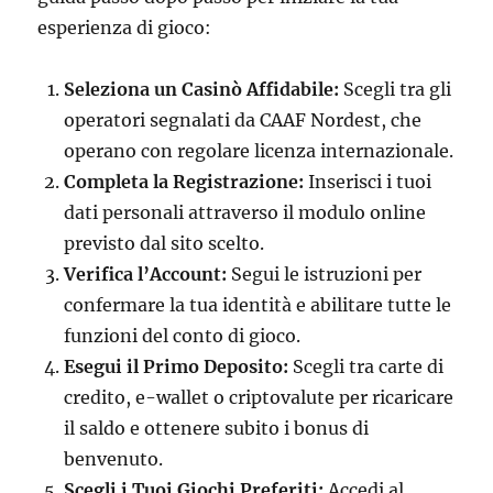
esperienza di gioco:
Seleziona un Casinò Affidabile:
Scegli tra gli
operatori segnalati da CAAF Nordest, che
operano con regolare licenza internazionale.
Completa la Registrazione:
Inserisci i tuoi
dati personali attraverso il modulo online
previsto dal sito scelto.
Verifica l’Account:
Segui le istruzioni per
confermare la tua identità e abilitare tutte le
funzioni del conto di gioco.
Esegui il Primo Deposito:
Scegli tra carte di
credito, e-wallet o criptovalute per ricaricare
il saldo e ottenere subito i bonus di
benvenuto.
Scegli i Tuoi Giochi Preferiti:
Accedi al