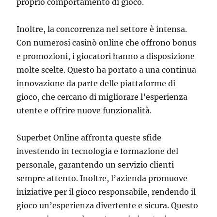
proprio comportamento di gioco.
Inoltre, la concorrenza nel settore è intensa.
Con numerosi casinò online che offrono bonus
e promozioni, i giocatori hanno a disposizione
molte scelte. Questo ha portato a una continua
innovazione da parte delle piattaforme di
gioco, che cercano di migliorare l’esperienza
utente e offrire nuove funzionalità.
Superbet Online affronta queste sfide
investendo in tecnologia e formazione del
personale, garantendo un servizio clienti
sempre attento. Inoltre, l’azienda promuove
iniziative per il gioco responsabile, rendendo il
gioco un’esperienza divertente e sicura. Questo