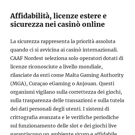
Affidabilità, licenze estere e
sicurezza nei casinò online
La sicurezza rappresenta la priorità assoluta
quando ci si avvicina ai casinò internazionali.
CAAF Nordest seleziona solo operatori dotati di
licenze riconosciute a livello mondiale,
rilasciate da enti come Malta Gaming Authority
(MGA), Curaçao eGaming o Anjouan. Questi
organismi vigilano sulla correttezza dei giochi,
sulla trasparenza delle transazioni e sulla tutela
dei dati personali degli utenti. I sistemi di
crittografia avanzata e le verifiche periodiche
sul funzionamento delle slot e dei giochi live
garantiscono un ambiente sicuro e affidabile.