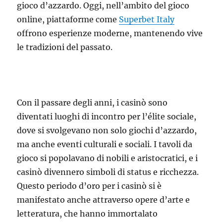
gioco d’azzardo. Oggi, nell’ambito del gioco
online, piattaforme come
Superbet Italy
offrono esperienze moderne, mantenendo vive
le tradizioni del passato.
Con il passare degli anni, i casinò sono
diventati luoghi di incontro per l’élite sociale,
dove si svolgevano non solo giochi d’azzardo,
ma anche eventi culturali e sociali. I tavoli da
gioco si popolavano di nobili e aristocratici, e i
casinò divennero simboli di status e ricchezza.
Questo periodo d’oro per i casinò si è
manifestato anche attraverso opere d’arte e
letteratura, che hanno immortalato