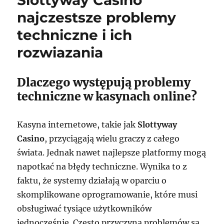
Slottyway Casino
najczestsze problemy
techniczne i ich
rozwiazania
Dlaczego występują problemy
techniczne w kasynach online?
Kasyna internetowe, takie jak
Slottyway
Casino
, przyciągają wielu graczy z całego
świata. Jednak nawet najlepsze platformy mogą
napotkać na błędy techniczne. Wynika to z
faktu, że systemy działają w oparciu o
skomplikowane oprogramowanie, które musi
obsługiwać tysiące użytkowników
jednocześnie. Często przyczyną problemów są