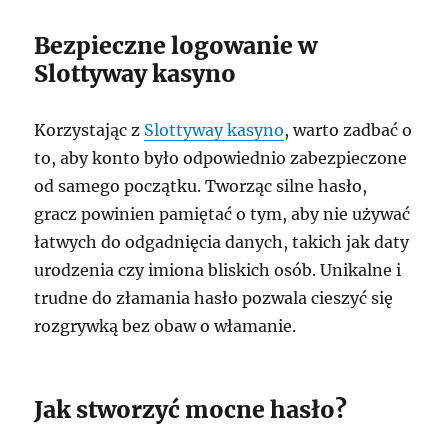
Bezpieczne logowanie w
Slottyway kasyno
Korzystając z
Slottyway kasyno
, warto zadbać o
to, aby konto było odpowiednio zabezpieczone
od samego początku. Tworząc silne hasło,
gracz powinien pamiętać o tym, aby nie używać
łatwych do odgadnięcia danych, takich jak daty
urodzenia czy imiona bliskich osób. Unikalne i
trudne do złamania hasło pozwala cieszyć się
rozgrywką bez obaw o włamanie.
Jak stworzyć mocne hasło?