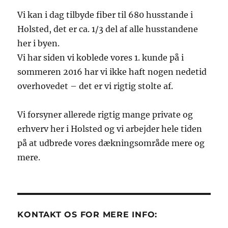
Vi kan i dag tilbyde fiber til 680 husstande i
Holsted, det er ca. 1/3 del af alle husstandene
her i byen.
Vi har siden vi koblede vores 1. kunde på i
sommeren 2016 har vi ikke haft nogen nedetid
overhovedet – det er vi rigtig stolte af.
Vi forsyner allerede rigtig mange private og
erhverv her i Holsted og vi arbejder hele tiden
på at udbrede vores dækningsområde mere og
mere.
KONTAKT OS FOR MERE INFO: