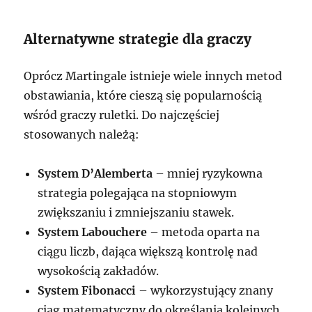
Alternatywne strategie dla graczy
Oprócz Martingale istnieje wiele innych metod
obstawiania, które cieszą się popularnością
wśród graczy ruletki. Do najczęściej
stosowanych należą:
System D’Alemberta
– mniej ryzykowna
strategia polegająca na stopniowym
zwiększaniu i zmniejszaniu stawek.
System Labouchere
– metoda oparta na
ciągu liczb, dająca większą kontrolę nad
wysokością zakładów.
System Fibonacci
– wykorzystujący znany
ciąg matematyczny do określania kolejnych