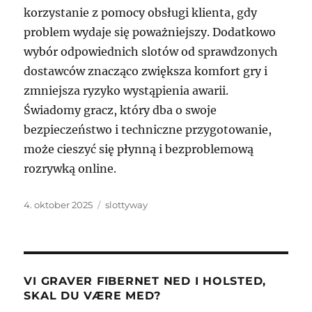
korzystanie z pomocy obsługi klienta, gdy
problem wydaje się poważniejszy. Dodatkowo
wybór odpowiednich slotów od sprawdzonych
dostawców znacząco zwiększa komfort gry i
zmniejsza ryzyko wystąpienia awarii.
Świadomy gracz, który dba o swoje
bezpieczeństwo i techniczne przygotowanie,
może cieszyć się płynną i bezproblemową
rozrywką online.
Udgivet
Kategorier
4. oktober 2025
slottyway
VI GRAVER FIBERNET NED I HOLSTED,
SKAL DU VÆRE MED?