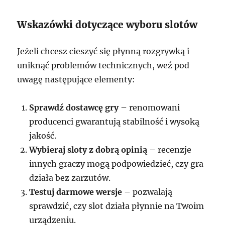
Wskazówki dotyczące wyboru slotów
Jeżeli chcesz cieszyć się płynną rozgrywką i
uniknąć problemów technicznych, weź pod
uwagę następujące elementy:
Sprawdź dostawcę gry
– renomowani
producenci gwarantują stabilność i wysoką
jakość.
Wybieraj sloty z dobrą opinią
– recenzje
innych graczy mogą podpowiedzieć, czy gra
działa bez zarzutów.
Testuj darmowe wersje
– pozwalają
sprawdzić, czy slot działa płynnie na Twoim
urządzeniu.