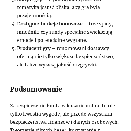
tematyka jest Ci bliska, aby gra była
przyjemnością.
Dostępne funkcje bonusowe
– free spiny,
mnożniki czy rundy specjalne zwiększają
emocje i potencjalne wygrane.
Producent gry
– renomowani dostawcy
oferują nie tylko większe bezpieczeństwo,
ale także wyższą jakość rozgrywki.
Podsumowanie
Zabezpieczenie konta w kasynie online to nie
tylko kwestia wygody, ale przede wszystkim
bezpieczeństwa finansów i danych osobowych.
Tworzenie silnych haseł, korzystanie z